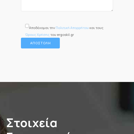
Αποδέχομαι την
Πολιτική Απορρήτου
και τους
Όρους Χρήσης
του ergoskil.gr
Στοιχεία