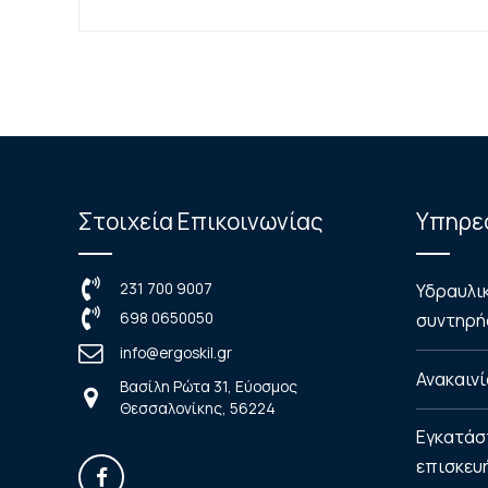
Στοιχεία Επικοινωνίας
Υπηρε
231 700 9007
Υδραυλι
698 0650050
συντηρήσ
info@ergoskil.gr
Ανακαινί
Βασίλη Ρώτα 31, Εύοσμος
Θεσσαλονίκης, 56224
Εγκατάσ
επισκευ