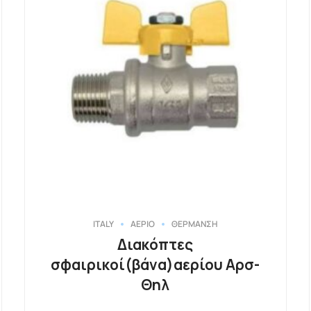
ITALY
ΑΕΡΙΟ
ΘΕΡΜΑΝΣΗ
Διακόπτες
σφαιρικοί(βάνα)αερίου Αρσ-
Θηλ