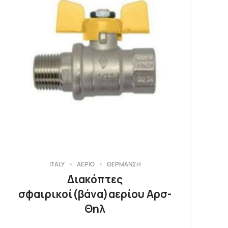
ITALY
ΑΕΡΙΟ
ΘΕΡΜΑΝΣΗ
Διακόπτες
σφαιρικοί(βάνα)αερίου Αρσ-
Θηλ