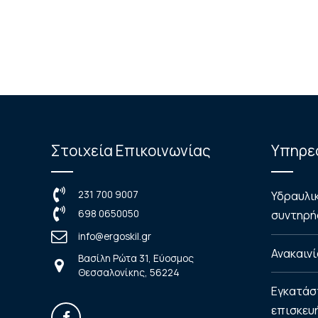
Στοιχεία Επικοινωνίας
Υπηρε
231 700 9007
Υδραυλι
698 0650050
συντηρήσ
info@ergoskil.gr
Ανακαινί
Βασίλη Ρώτα 31, Εύοσμος
Θεσσαλονίκης, 56224
Εγκατάσ
επισκευ