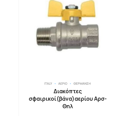
ITALY
ΑΕΡΙΟ
ΘΕΡΜΑΝΣΗ
Διακόπτες
σφαιρικοί(βάνα)αερίου Αρσ-
Θηλ