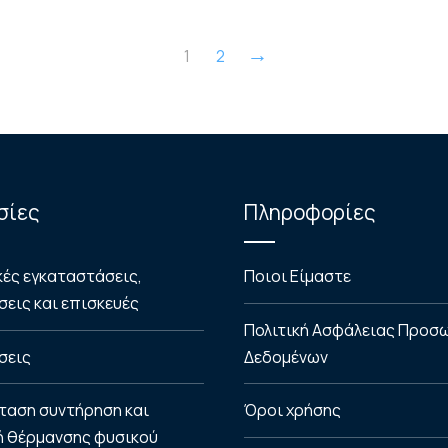
→
1
2
σίες
Πληροφορίες
κές εγκαταστάσεις,
Ποιοι Είμαστε
εις και επισκευές
Πολιτική Ασφάλειας Προσ
σεις
Δεδομένων
ταση συντήρηση και
Όροι χρήσης
ή θέρμανσης φυσικού