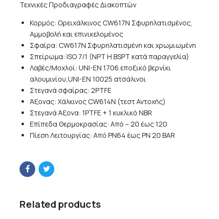
Τεχνικές Προδιαγραφές Διακοπτών
Κορμός: Ορειχάλκινος CW617N Σφυρηλατισμένος,
Αμμοβολή και επινικελομένος
Σφαίρα: CW617N Σφυρηλατισμένη και χρωμιωμένη
Σπείρωμα: ISO 7/1 (NPT H BSPT κατά παραγγελία)
Λαβές/Μοχλοί: UNI-EN 1706 εποξικό βερνίκι
αλουμινίου,UNI-EN 10025 ατσάλινοι
Στεγανά σφαίρας: 2PTFE
Άξονας: Χάλκινος CW614N (τεστ Αντοχής)
Στεγανά Άξονα: 1PTFE + 1 κυκλικό NBR
Επίπεδα Θερμοκρασίας: Από – 20 έως 120
Πίεση Λειτουργίας: Από PN64 έως ΡΝ 20 BAR
Related products