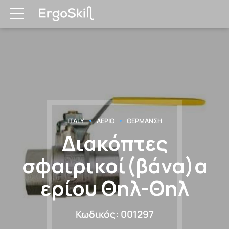
ITALY
ΑΕΡΙΟ
ΘΕΡΜΑΝΣΗ
Διακόπτες
σφαιρικοί(βάνα)α
ερίου Θηλ-Θηλ
Κωδικός: 001297