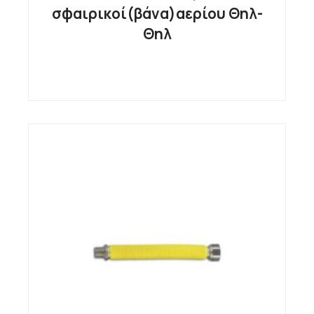
σφαιρικοί(βάνα)αερίου Θηλ-
Θηλ