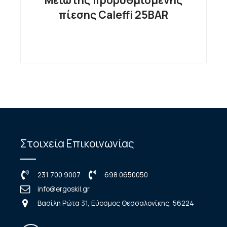
Μειωτής προρυθμισμένης
πίεσης Caleffi 25BAR
Στοιχεία Επικοινωνίας
231 700 9007
698 0650050
info@ergoskil.gr
Βασίλη Ρώτα 31, Εύοσμος Θεσσαλονίκης, 56224