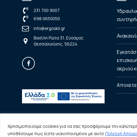
231 700 9007
Υδραυλι
698 0650050
συντηρήσ
info@ergoskil.gr
Ανακαινί
Βασίλη Ρώτα 31, Εύοσμος
Θεσσαλονίκης, 56224
Εγκατάσ
επισκευ
αεριού κ
Αποχετε
Χρησιμοποιούμε cookies για να σας προσφέρουμε την καλύτερη 
υποθέσουμε πως είστε ικανοποιημένοι με αυτό
Πολιτική Απορ